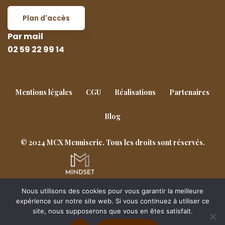
Plan d'accès
Par mail
02 59 22 99 14
Mentions légales
CGU
Réalisations
Partenaires
Blog
© 2024 MCX Menuiserie. Tous les droits sont réservés.
Nous utilisons des cookies pour vous garantir la meilleure
Goderville
Notre-Dame-de-Gravenchon
expérience sur notre site web. Si vous continuez à utiliser ce
site, nous supposerons que vous en êtes satisfait.
Saint-Romain-de-Colbosc
Yvetot