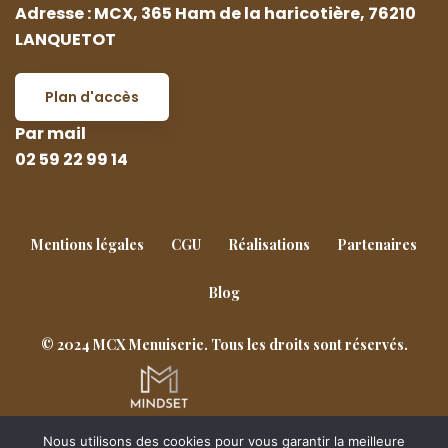
Adresse : MCX, 365 Ham de la haricotière, 76210
LANQUETOT
Plan d'accès
Par mail
02 59 22 99 14
Mentions légales
CGU
Réalisations
Partenaires
Blog
© 2024 MCX Menuiserie. Tous les droits sont réservés.
Nous utilisons des cookies pour vous garantir la meilleure
Goderville
Notre-Dame-de-Gravenchon