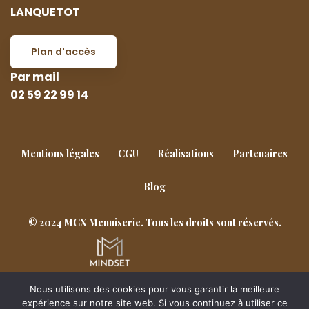
LANQUETOT
Plan d'accès
Par mail
02 59 22 99 14
Mentions légales
CGU
Réalisations
Partenaires
Blog
© 2024 MCX Menuiserie. Tous les droits sont réservés.
Nous utilisons des cookies pour vous garantir la meilleure
Goderville
Notre-Dame-de-Gravenchon
expérience sur notre site web. Si vous continuez à utiliser ce