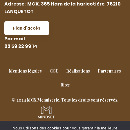
Adresse : MCX, 365 Ham de la haricotière, 76210
LANQUETOT
Plan d'accès
Par mail
02 59 22 99 14
Mentions légales
CGU
Réalisations
Partenaires
Blog
© 2024 MCX Menuiserie. Tous les droits sont réservés.
Nous utilisons des cookies pour vous garantir la meilleure
Goderville
Notre-Dame-de-Gravenchon