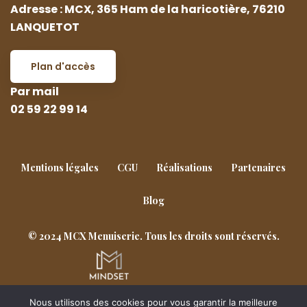
Adresse : MCX, 365 Ham de la haricotière, 76210
LANQUETOT
Plan d'accès
Par mail
02 59 22 99 14
Mentions légales
CGU
Réalisations
Partenaires
Blog
© 2024 MCX Menuiserie. Tous les droits sont réservés.
Nous utilisons des cookies pour vous garantir la meilleure
Goderville
Notre-Dame-de-Gravenchon