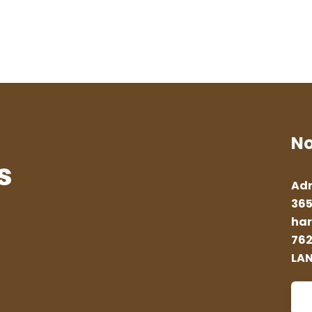
No
s
Adr
365
har
762
LA