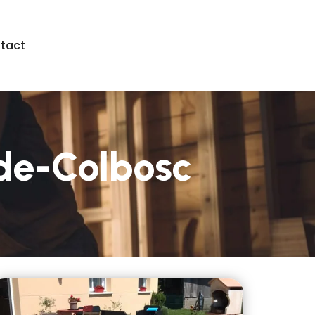
tact
de-Colbosc