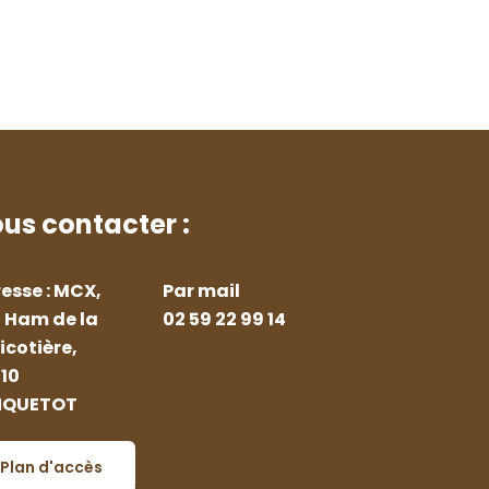
us contacter :
esse : MCX,
Par mail
 Ham de la
02 59 22 99 14
icotière,
10
NQUETOT
Plan d'accès