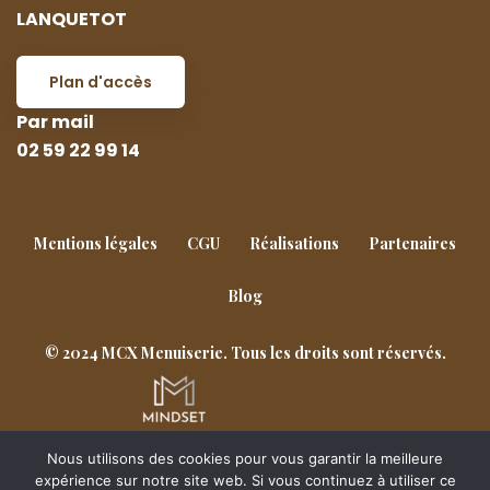
LANQUETOT
Plan d'accès
Par mail
02 59 22 99 14
Mentions légales
CGU
Réalisations
Partenaires
Blog
© 2024 MCX Menuiserie. Tous les droits sont réservés.
Nous utilisons des cookies pour vous garantir la meilleure
Goderville
Notre-Dame-de-Gravenchon
expérience sur notre site web. Si vous continuez à utiliser ce