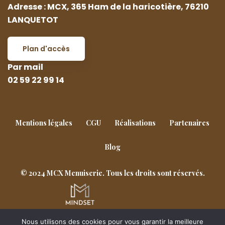
Adresse : MCX, 365 Ham de la haricotière, 76210
LANQUETOT
Plan d'accès
Par mail
02 59 22 99 14
Mentions légales
CGU
Réalisations
Partenaires
Blog
© 2024 MCX Menuiserie. Tous les droits sont réservés.
Nous utilisons des cookies pour vous garantir la meilleure
Goderville
Notre-Dame-de-Gravenchon