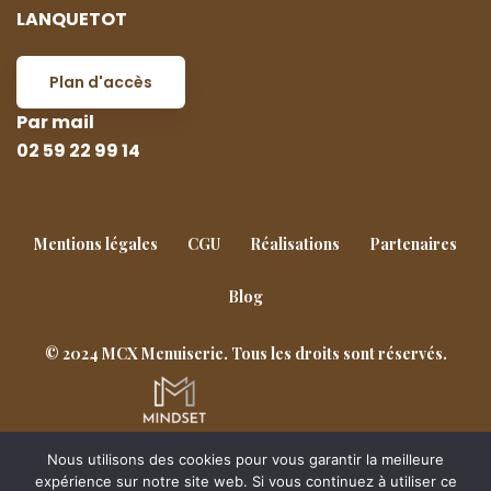
LANQUETOT
Plan d'accès
Par mail
02 59 22 99 14
Mentions légales
CGU
Réalisations
Partenaires
Blog
© 2024 MCX Menuiserie. Tous les droits sont réservés.
Nous utilisons des cookies pour vous garantir la meilleure
Goderville
Notre-Dame-de-Gravenchon
expérience sur notre site web. Si vous continuez à utiliser ce