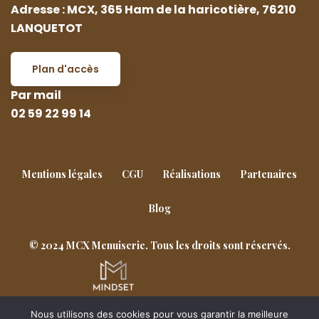
Adresse : MCX, 365 Ham de la haricotière, 76210
LANQUETOT
Plan d'accès
Par mail
02 59 22 99 14
Mentions légales
CGU
Réalisations
Partenaires
Blog
© 2024 MCX Menuiserie. Tous les droits sont réservés.
Nous utilisons des cookies pour vous garantir la meilleure
Goderville
Notre-Dame-de-Gravenchon