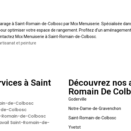
arage à Saint-Romain-de-Colbosc par Mcx Menuiserie. Spécialisée dans l
our optimiser votre espace de rangement. Profitez d’un aménagement f
contactez Mcx Menuiserie à Saint-Romain-de-Colbosc.
artisanat et peinture
vices à Saint
Découvrez nos a
Romain De Col
Goderville
main-de-Colbosc
Notre-Dame-de-Gravenchon
n-de-Colbosc
nt-Romain-de-Colbosc
Saint-Romain-de-Colbosc
ravail Saint-Romain-de-
Yvetot