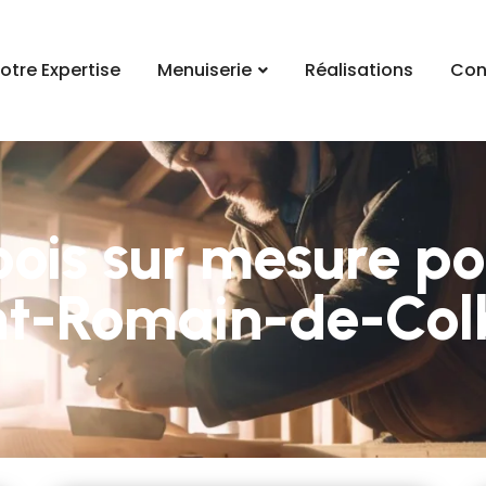
otre Expertise
Menuiserie
Réalisations
Con
ois sur mesure p
nt-Romain-de-Col