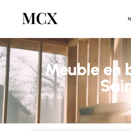
N
Meuble en b
Sai