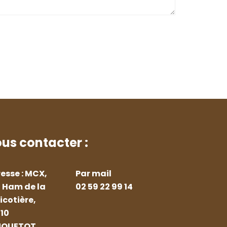
us contacter :
esse : MCX,
Par mail
 Ham de la
02 59 22 99 14
icotière,
10
NQUETOT