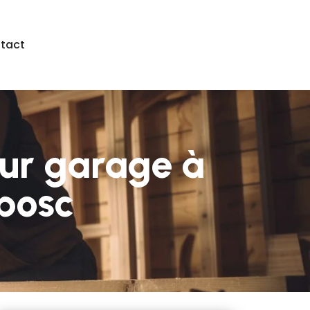
tact
our garage à
bosc