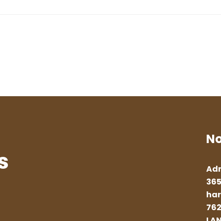
No
s
Adr
365
har
762
LA