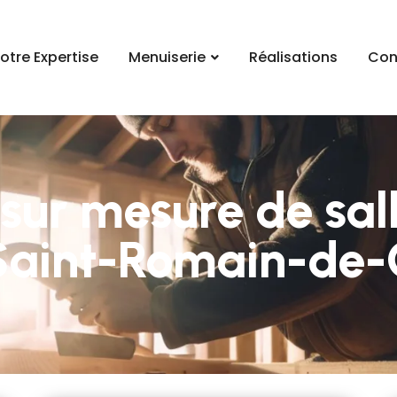
otre Expertise
Menuiserie
Réalisations
Con
ur mesure de sall
 Saint-Romain-de-