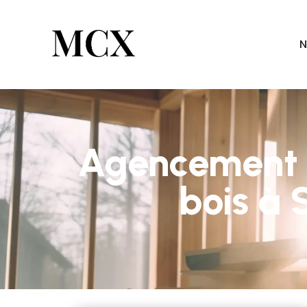
N
Agencement s
bois à