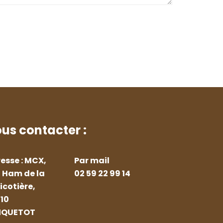
us contacter :
esse : MCX,
Par mail
 Ham de la
02 59 22 99 14
icotière,
10
NQUETOT