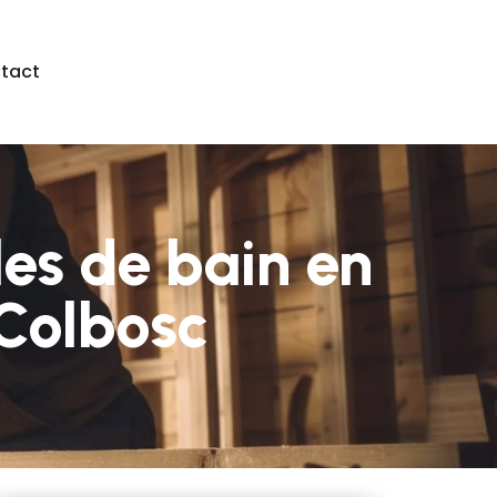
tact
es de bain en
Colbosc