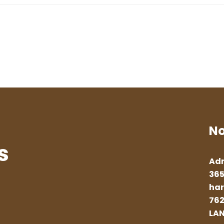
No
s
Adr
365
har
762
LA