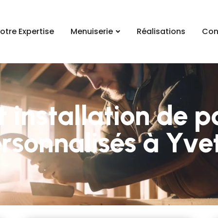
otre Expertise
Menuiserie
Réalisations
Con
 installation de po
rsonnalisés à Yve