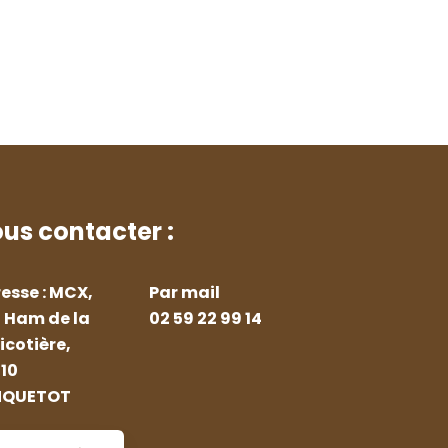
us contacter :
esse : MCX,
Par mail
 Ham de la
02 59 22 99 14
icotière,
10
NQUETOT