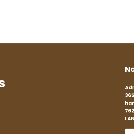
No
s
Adr
365
har
762
LA